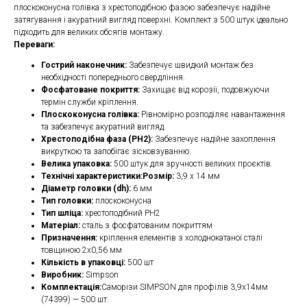
плоскоконусна голівка з хрестоподібною фазою забезпечує надійне
затягування і акуратний вигляд поверхні. Комплект з 500 штук ідеально
підходить для великих обсягів монтажу.
Переваги:
Гострий наконечник:
Забезпечує швидкий монтаж без
необхідності попереднього свердління.
Фосфатоване покриття:
Захищає від корозії, подовжуючи
термін служби кріплення.
Плоскоконусна голівка:
Рівномірно розподіляє навантаження
та забезпечує акуратний вигляд.
Хрестоподібна фаза (PH2):
Забезпечує надійне захоплення
викруткою та запобігає зісковзуванню.
Велика упаковка:
500 штук для зручності великих проєктів.
Технічні характеристики:Розмір:
3,9 х 14 мм
Діаметр головки (dh):
6 мм
Тип головки:
плоскоконусна
Тип шліца:
хрестоподібний PH2
Матеріал:
сталь з фосфатованим покриттям
Призначення:
кріплення елементів з холоднокатаної сталі
товщиною 2х0,56 мм
Кількість в упаковці:
500 шт
Виробник:
Simpson
Комплектація:
Саморізи SIMPSON для профілів 3,9х14мм
(74399) — 500 шт.