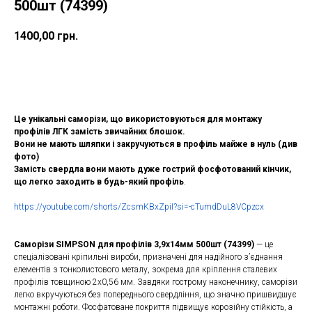
500шт (74399)
1400,00
грн.
ДОДАТИ ДО КОШИКУ
Це унікальні саморізи, що використовуються для монтажу
профілів ЛГК замість звичайних блошок.
Вони не мають шляпки і закручуються в профіль майже в нуль (див
фото)
Замість свердла вони мають дуже гострий фосфотований кінчик,
що легко заходить в будь-який профіль
.
https://youtube.com/shorts/ZcsmKBxZpiI?si=-cTumdDuL8VCpzcx
Саморізи SIMPSON для профілів 3,9х14мм 500шт (74399)
— це
спеціалізовані кріпильні вироби, призначені для надійного з’єднання
елементів з тонколистового металу, зокрема для кріплення сталевих
профілів товщиною 2х0,56 мм. Завдяки гострому наконечнику, саморізи
легко вкручуються без попереднього свердління, що значно пришвидшує
монтажні роботи. Фосфатоване покриття підвищує корозійну стійкість, а