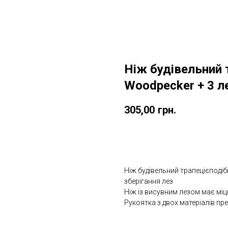
Ніж будівельний 
Woodpecker + 3 л
305,00
грн.
ДОДАТИ ДО КОШИКУ
Ніж будівельний трапецієподіб
зберігання лез
Ніж із висувним лезом має мі
Рукоятка з двох матеріалів пр