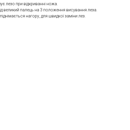
мує лезо при відкриванні ножа.
ід великий палець на 3 положення висування леза.
 піднімається нагору, для швидкої заміни лез.