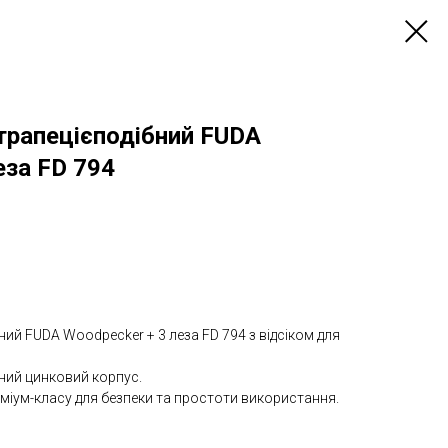
трапецієподібний FUDA
еза FD 794
ний FUDA Woodpecker + 3 леза FD 794 з відсіком для
цний цинковий корпус.
еміум-класу для безпеки та простоти використання.