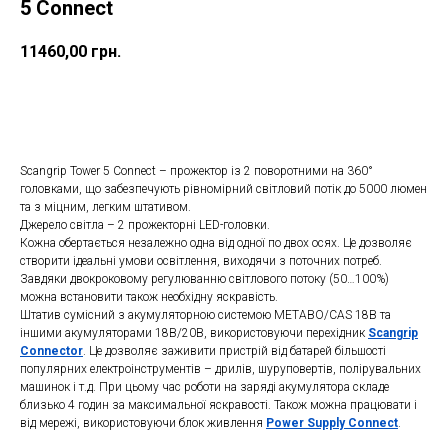
5 Connect
11460,00
грн.
ДОДАТИ ДО КОШИКУ
Scangrip Tower 5 Connect – прожектор із 2 поворотними на 360°
головками, що забезпечують рівномірний світловий потік до 5000 люмен
та з міцним, легким штативом.
Джерело світла – 2 прожекторні LED-головки.
Кожна обертається незалежно одна від одної по двох осях. Це дозволяє
створити ідеальні умови освітлення, виходячи з поточних потреб.
Завдяки двокроковому регулюванню світлового потоку (50…100%)
можна встановити також необхідну яскравість.
Штатив сумісний з акумуляторною системою METABO/CAS 18В та
іншими акумуляторами 18В/20В, використовуючи перехідник
Scangrip
Connector
. Це дозволяє заживити пристрій від батарей більшості
популярних електроінструментів – дрилів, шуруповертів, полірувальних
машинок і т.д. При цьому час роботи на заряді акумулятора складе
близько 4 годин за максимальної яскравості. Також можна працювати і
від мережі, використовуючи блок живлення
Power Supply Connect
.