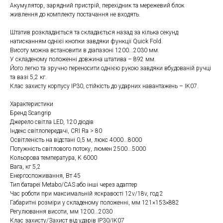
Акумулятор, зарядний пристрій, перехідник та мережевий блок
живлення до комплекту постачання не входять.
Штатив розкладається та складається назад за кілька секунд
натисканням однієї кнопки завдяки функції Quick Fold.
Висоту можна встановити в діапазоні 1200...2030 мм.
У складеному положенні довжина штатива – 892 мм.
Його легко та зручно переносити однією рукою завдяки вбудованій ручці
та вазі 5,2 кг.
Клас захисту корпусу IP30, стійкість до ударних навантажень – IK07.
Характеристики
Бренд Scangrip
Джерело світла LED, 120 діодів
Індекс світлопередачі, CRI Ra > 80
Освітленість на відстані 0,5 м, люкс 4000...8000
Потужність світлового потоку, люмен 2500...5000
Кольорова температура, K 6000
Вага, кг 5,2
Енергоспоживання, Вт 45
Тип батареї Metabo/CAS або інші через адаптер
Час роботи при максимальній яскравості 12v/18v, год 2
Габаритні розміри у складеному положенні, мм 121×153×882
Регулювання висоти, мм 1200...2030
Клас захисту/Захист від ударів IP30/IK07