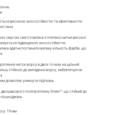
ерхонь
ли
ються високою зносостійкістю та ефективністю
ристанні
ю смугою і виготовлена з плетеної нитки високої
еризується підвищеною зносостійкістю.
лика здатне поглинати велику кількість фарби, що
я.
кріплення ниток ворсу в двох точках на щільній
більш стійкою до випадіння ворсу, забезпечуючи
у.
ми дозволяє уникнути підтікань
 двошарового поліпропілену Green™, що стійкий до
х пошкоджень.
рсу: 19 мм