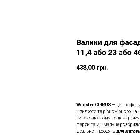
Валики для фаса
11,4 або 23 або 
438,00
грн.
ДОДАТИ ДО КОШИКУ
Wooster CIRRUS
— це професій
швидкого та рівномірного нан
високоякісному поліамідному
фарби та мінімальне розбризк
Ідеально підходять
для матови