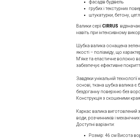
фасадів будівель
грубих і текстурних пов
штукатурки, бетону, цег
Валики серії
CIRRUS
відзнача
навіть при інтенсивному вико
Шубка валика оснащена зелено
якості – поліаміду, що характ
М'яке та еластичне волокно ва
забезпечує ефективне покритт
Завдяки унікальній технології 
основі, ткана шубка валика є 
бездоганну поверхню без ворс
Конструкція з скошеними края
Каркас валика виготовлений з
води, розчинників і механічни
Доступні варіанти:
Розмір: 46 см Висота во