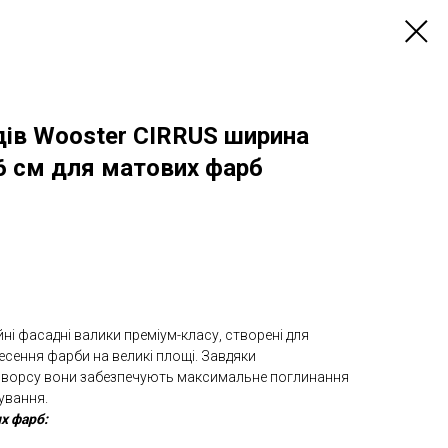
дів Wooster CIRRUS ширина
46 см для матових фарб
ні фасадні валики преміум-класу, створені для
есення фарби на великі площі. Завдяки
 ворсу вони забезпечують максимальне поглинання
ування.
х фарб: