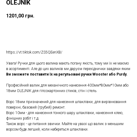
OLEJNIK
1201,00
грн.
ДОДАТИ ДО КОШИКУ
https://vt.tiktok.com/ZS5QEenXB/
Увага! Ручки для цього валика мають погану якість, тому ми їх не маємо
в асортименті. Але до цих валиків ми даруєм перехіднички завдяки яким
Ви зможете поставити їх на регульовані ручки Wooster або Purdy.
Професійний валик для механічного нанесення 400мм*80мм*10мм або
18мм OLEJNIK для гіпсокартонних стиків, стін і стель.
Ворс 18мм призначений для нанесення шпаклівки, для вирівнювання
поверхні, базовий (грубий) ремонт.
Ворс 10мм - для нанесення тонкого шару шпаклівки, нанесення клею,
фінішних робіт і т.д.
Також ворс - це питання звички. Майте на увазі що валик з меньшим
ворсом буде легший, коли набереться шпаклівки.