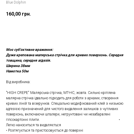
Blue Dolphin
160,00
грн.
ДОДАТИ ДО КОШИКУ
Моє суб'єктивне враження:
Дуже крепована малярська стрічка для кривих поверхонь. Середня
товщина, середня агдезія.
Ширина 38мм
Намотка 50м
Від виробника:
"HIGH CREPE" Малярська стрічка, MT-HC, жовта. Сильно кріплена
малярна стрічка ідеально підходить для роботи з арками, створення
кривих ліній та візерунків. Спеціально модифікований клей з низькою
адгезією призначений для чистого видалення залишків з чутливих
поверхонь, включаючи шпалери, негрунтовані чи незабарвлені
гіпсокартонні плити. •
Легко наноситься та видаляється
• Розтягується та пристосовується до поверхні