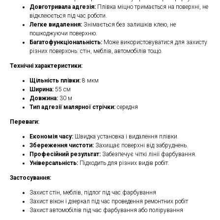
Довготривала адгезія:
Плівка міцно тримається на поверхні, не
відклеюється під час роботи.
Легке видалення:
Знімається без залишків клею, не
пошкоджуючи поверхню.
Багатофункціональність:
Може використовуватися для захисту
різних поверхонь: стін, меблів, автомобілів тощо.
Технічні характеристики:
Щільність плівки:
8 мкм
Ширина:
55 см
Довжина:
30 м
Тип адгезії малярної стрічки:
середня
Переваги:
Економія часу:
Швидка установка і видалення плівки.
Збереження чистоти:
Захищає поверхні від забруднень.
Професійний результат:
Забезпечує чіткі лінії фарбування.
Універсальність:
Підходить для різних видів робіт.
Застосування:
Захист стін, меблів, підлог під час фарбування
Захист вікон і дзеркал під час проведення ремонтних робіт
Захист автомобілів під час фарбування або полірування