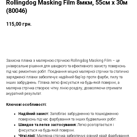
Rollingdog Masking Film 8мкм, 55cм х 30м
(80046)
115,00
грн.
ДОДАТИ ДО КОШИКУ
Захисна плівка з малярною стрічкою Rollingdog Masking Film – це
універсальне рішення для швидкого та ефективного захисту поверхонь
під час ремонтних робіт. Поєднання міцної малярної стрічки та статично
зарядженої плівки забезпечує надійний бар’єр проти фарби, пилу та
інших забруднень. Плівка легко фіксується на будь-якій поверхні, а
малярна стрічка створює чітку лінію розділу, дозволяючи отримати
акуратний результат.
Ключові особливості:
Надійний захист:
Запобігає забрудненню та пошкодженню
поверхонь під час фарбування та інших будівельних робіт.
Швидке та легке застосування:
Легко розгортається і
фіксується на будь-якій поверхні.
Чіткі лінії:
Малярна стрічка забезпечує рівний край фарбування.