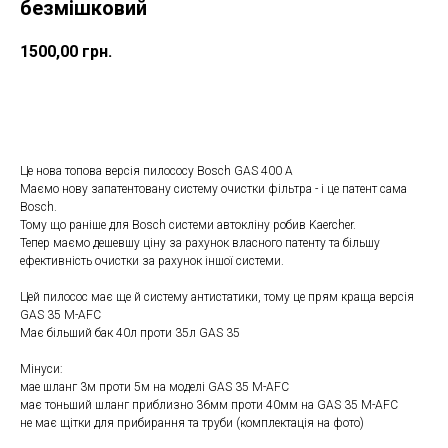
безмішковий
1500,00
грн.
ДОДАТИ ДО КОШИКУ
Це нова топова версія пилососу Bosch GAS 400 A
Маємо нову запатентовану систему очистки фільтра - і це патент сама
Bosch.
Тому що раніше для Bosсh системи автокліну робив Kaercher.
Тепер маємо дешевшу ціну за рахунок власного патенту та більшу
ефективність очистки за рахунок іншої системи.
Цей пилосос має ще й систему антистатики, тому це прям краща версія
GAS 35 M-AFC
Має більший бак 40л проти 35л GAS 35
Мінуси:
мае шланг 3м проти 5м на моделі GAS 35 M-AFC
має тоньший шланг приблизно 36мм проти 40мм на GAS 35 M-AFC
не має щітки для прибирання та труби (комплектація на фото)