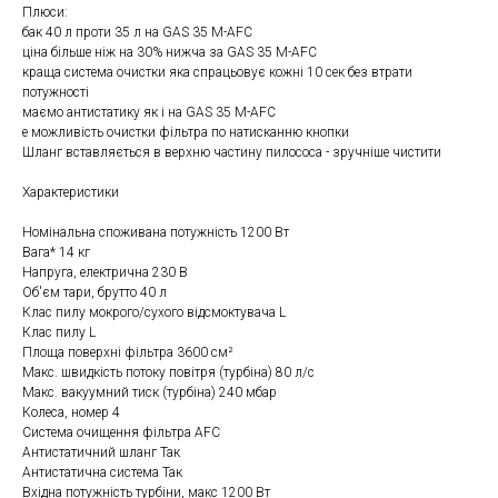
Плюси:
бак 40 л проти 35 л на GAS 35 M-AFC
ціна більше ніж на 30% нижча за GAS 35 M-AFC
краща система очистки яка спрацьовує кожні 10 сек без втрати
потужності
маємо антистатику як і на GAS 35 M-AFC
е можливість очистки фільтра по натисканню кнопки
Шланг вставляється в верхню частину пилососа - зручніше чистити
Характеристики
Номінальна споживана потужність 1200 Вт
Вага* 14 кг
Напруга, електрична 230 В
Об'єм тари, брутто 40 л
Клас пилу мокрого/сухого відсмоктувача L
Клас пилу L
Площа поверхні фільтра 3600 см²
Макс. швидкість потоку повітря (турбіна) 80 л/с
Макс. вакуумний тиск (турбіна) 240 мбар
Колеса, номер 4
Система очищення фільтра AFC
Антистатичний шланг Так
Антистатична система Так
Вхідна потужність турбіни, макс 1200 Вт