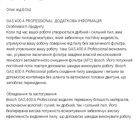
Опис від БОШ
GAS 400 A PROFESSIONAL: ДОДАТКОВА ІНФОРМАЦІЯ
Особливості продукту
Коли під час вашої роботи утворюється дрібний і сильний пил, вам
потрібен пиловідсмоктувач, який забезпечує постійну видимість,
утримуючи вашу робочу поверхню від пилу без засміченого фільтра,
який уповільнює вашу роботу. Наш GAS 400 A Professional економить
час, усуваючи засмічення фільтра завдяки власній ексклюзивній
технології автоматичного очищення фільтра (AFC) Bosch. Його потужний
постійний потік повітря допомагає швидше виконувати роботу. Bosch
GAS 400 A Professional робить скидання пилу швидшим і легшим за
допомогою контейнера без шланга та автономної головки двигуна, що
запобігає перекиданню.
Обладнання та застосування
Bosch GAS 400 A Professional видаляє переважну більшість матеріалів,
включаючи вологий і сухий, як дрібний, так і сильний пил. Його
безперервна висока потужність всмоктування забезпечує високу
ефективність видалення пилу, що допомагає швидше виконувати роботу.