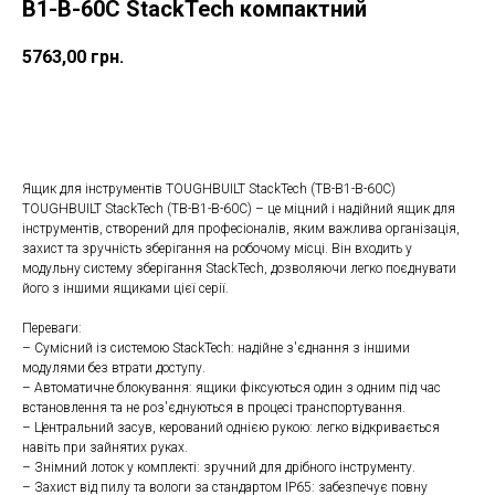
B1-B-60C StackTech компактний
5763,00
грн.
ДОДАТИ ДО КОШИКУ
Ящик для інструментів TOUGHBUILT StackTech (TB-B1-B-60C)
TOUGHBUILT StackTech (TB-B1-B-60C) – це міцний і надійний ящик для
інструментів, створений для професіоналів, яким важлива організація,
захист та зручність зберігання на робочому місці. Він входить у
модульну систему зберігання StackTech, дозволяючи легко поєднувати
його з іншими ящиками цієї серії.
Переваги:
– Сумісний із системою StackTech: надійне з'єднання з іншими
модулями без втрати доступу.
– Автоматичне блокування: ящики фіксуються один з одним під час
встановлення та не роз'єднуються в процесі транспортування.
– Центральний засув, керований однією рукою: легко відкривається
навіть при зайнятих руках.
– Знімний лоток у комплекті: зручний для дрібного інструменту.
– Захист від пилу та вологи за стандартом IP65: забезпечує повну