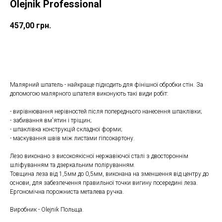
Olejnik Professional
457,00
грн.
ДОДАТИ ДО КОШИКУ
Малярний шпатель - найкраще підходить для фінішної обробки стін. За
допомогою малярного шпателя виконують такі види робіт:
- вирівнювання нерівностей після попереднього нанесення шпаклівки;
- забивання вм'ятин і тріщин;
- шпаклівка конструкцій складної форми;
- маскування швів між листами гіпсокартону.
Лезо виконано з високоякісної нержавіючої сталі з двостороннім
шліфуванням та дзеркальним поліруванням.
Товщина леза від 1,5мм до 0,5мм, виконана на зменшення від центру до
основи, для забезпечення правильної точки вигину посередині леза.
Ергономічна порожниста металева ручка.
Виробник - Olejnik Польща.