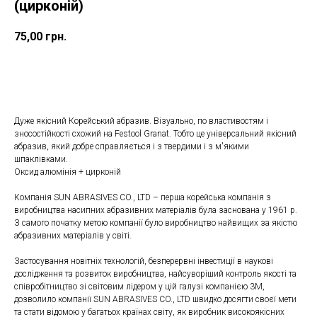
(цирконій)
75,00
грн.
ДОДАТИ ДО КОШИКУ
Дуже якісний Корейський абразив. Візуально, по властивостям і
зносостійкості схожий на Festool Granat. Тобто це універсальний якісний
абразив, який добре справляється і з твердими і з м'якими
шпаклівками.
Оксид алюмінія + цирконій
Компанія SUN ABRASIVES CO., LTD – перша корейська компанія з
виробництва насипних абразивних матеріалів була заснована у 1961 р.
З самого початку метою компанії було виробництво найвищих за якістю
абразивних матеріалів у світі.
Застосування новітніх технологій, безперервні інвестиції в наукові
дослідження та розвиток виробництва, найсуворіший контроль якості та
співробітництво зі світовим лідером у цій галузі компанією 3М,
дозволило компанії SUN ABRASIVES CO., LTD швидко досягти своєї мети
та стати відомою у багатьох країнах світу, як виробник високоякісних