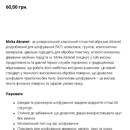
60,00
грн.
ДОДАТИ ДО КОШИКУ
Mirka Abranet
- це універсальний класичний сітчастий абразив Abranet
розроблений для шліфування ЛКП, шпаклівок, грунтів, композитних
матеріалів, ідеально підходить для обробки пластику, м'якого алюмінію,
деревини хвойних порід та ін. Mirka Abranet поєднує у собі високу
продуктивність та довгий термін служби порівняно з традиційними
абразивами, що робить його найбільш вигідним рішенням. Це новий
стандарт у технології високоякісної обробки поверхні, що дозволяє
шліфувати практично без пилу. Безпилове шліфування – це висока
якість фінішної поверхні та здорові умови праці.
Переваги:
Швидке та рівномірне шліфування завдяки відкритій сітчастій
структурі.
Стійкий до забивання, що дозволяє довше використовувати круг
без заміни.
Мінімальний пил під час шліфування.
Підходить для шліфування деревини, металу, лаку та інших