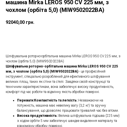
машина Mirka LEROS 950 CV 225 мм, з
чохлом (орбіта 5,0) (MIW9502022BA)
92040,00
грн.
ДОДАТИ ДО КОШИКУ
Шліфувальна роторно-орбітальна машина Mirka LEROS 950 CV 225 мм, з
чохлом (орбіта 5,0) (MIW9502022BA)
Шліфувальна роторно-орбітальна машина Mirka LEROS 950 CV 225
мм, з чохлом (орбіта 5,0) (MIW9502022BA)
- це професійний
інструмент, спеціально розроблений для ефективного шліфування
великих площ, таких як стіни та стелі. Завдяки своїй конструкції та
технічним характеристикам, вона забезпечує високу продуктивність,
комфорт під час роботи та відмінну якість обробки поверхні.
Переваги:Компактність та легкість:
Незважаючи на
потужність, машина має невелику вагу (3,2 кг) та зручну
балансування, що дозволяє працювати тривалий час без втоми.
Висока продуктивність:
Велика шліфувальна підошва (225 мм)
з ходом орбіти 5 мм забезпечує швидке видалення матеріалу та
рівномірну обробку поверхні.