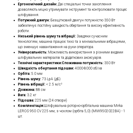
Ергономічний дизайн:
Дві спеціальні точки захоплення
дозволяють міцно утримувати інструмент та контролювати процес
шліфування.
Потужний двигун:
Безщітковий двигун потужністю 350 Вт
забезпечує постійну швидкість обертання та високу ефективність
роботи.
Низький рівень шуму та вібрації:
Завдяки сучасним
технологіям, машина працює тихо та з мінімальними вібраціями,
що зменшує навантаження на руки оператора.
Універсальність:
Можливість використання з різними видами
шліфувальних матеріалів та додаткових аксесуарів.
Технічні характеристики:Споживана потужність:
350 Вт
Швидкість обертання підошви:
4000-8000 об/хв
Орбіта:
5.0 мм
Рівень шуму:
73 LpA (дБ)
Рівень вібрації:
< 2.5 м/с²
Довжина:
88 см
Вага:
3.2 кг
Підошва:
225 мм (24 отвори)
Комплектація:
Шліфувальна роторно-орбітальна машина Mirka
LEROS 950 CV 225 мм, з чохлом (орбіта 5,0) (MIW9502022BA) - 1
шт.