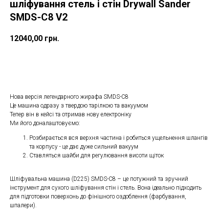
шліфування стель і стін Drywall Sander
SMDS-C8 V2
12040,00
грн.
ДОДАТИ ДО КОШИКУ
Нова версія легендарного жирафа SMDS-C8
Це машина одразу з твердою тарілкою та вакуумом
Тепер він в кейсі та отримав нову електроніку
Ми його доналаштовуємо:
Розбирається вся верхня частина і робиться ущельнення шлангів
та корпусу - це дає дуже сильний вакуум
Ставляться шайби для регулювання висоти щіток
Шліфувальна машина (D225) SMDS-C8 – це потужний та зручний
інструмент для сухого шліфування стін і стель. Вона ідеально підходить
для підготовки поверхонь до фінішного оздоблення (фарбування,
шпалери).