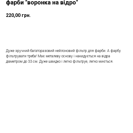
фарби "воронка на відро"
220,00
грн.
ДОДАТИ ДО КОШИКУ
Дуже зручний багаторазовий нейлоновий фільтр для фарби. А фарбу
фільтрувати треба! Має металеву основу і накидується на відра
діаметром до 33 см. Дуже швидко і легко фільтруе, легко миється.