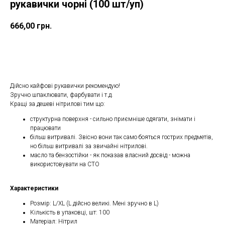
рукавички чорні (100 шт/уп)
666,00
грн.
ДОДАТИ ДО КОШИКУ
Дійсно кайфові рукавички рекомендую!
Зручно шпаклювати, фарбувати і т.д.
Кращі за дешеві нітрилові тим що:
структурна поверхня - сильно приємніше одягати, знімати і
працювати
більш витривалі. Звісно вони так само бояться гострих предметів,
но більш витривалі за звичайні нітрилові.
масло та бензостійки - як показав власний досвід - можна
використовувати на СТО
Характеристики
Розмір: L/XL (L дійсно великі. Мені зручно в L)
Кількість в упаковці, шт: 100
Матеріал: Нітрил