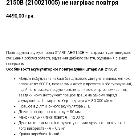
2150B (210021005) не нагріває повітря
4490,00
грн.
ДОДАТИ ДО КОШИКУ
Повітродувка акумуляторна STARK AB-2150B – інструмент для швидкого
очищення робочої області, здування дрібного сміття, обдування різних
поверхонь.
Особливості акумуляторної повітродувки Штарк AB-2150B:
Модель побудована на базі безщіткового двигуна з еквівалентною
потужністю 600 Вт, перевагами якого є простота в обслуговуванні,
надійність, висока продуктивність та низьке енергоспоживання,
завдяки чому інструмент працює довше на одному заряді
акумулятора. Швидкість обертів двигуна – 80 000 об/хв.
Працює від літій-іонного акумулятора 21В-.
Діаметр повітряного каналу – 50 мм.
Максимальний тиск повітря – 1200 гр.
Дуже маленька маса інструменту сприяє зручності та точності
його використання – 0,3 кг.
Країна-виробник: Китай.