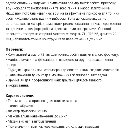
оздоблювальних задачах. Компактний розмір також робить присоску
зручною для транспортування та зберігання в наборі плиточника.
Якщо вам потрібна невелика, зручна та ефективна присоска для точних
робіт, «Жужик» стане вдалим вибором. Вона допоможе акуратно
встановлювати матеріал, зменшити ризик ковзання під час перенесення
та підвищити комфорт роботи з делікатними поверхнями. Основні
параметри товару на сторінці магазину: модель ZH-072-25, діаметр 72
мм, напівавтоматична конструкція та навантаження до 25 кг.
Переваги:
• Компактний діаметр 72 мм для точних робіт і плитки малого формату.
• Напівавтоматична фіксація для швидкого та зручного захоплення
поверхні.
• Підходить для плитки, керамограніту, скла та інших гладких матеріалів.
• Навантаження до 25 кг для монтажних і облицювальних задач.
• Зручна як для професійного майстра, так і для домашнього
використання.
Характеристики:
• Тип: механічна присоска для плитки та скла
• Назва: «Жужик»
• Діаметр присоски: 72 мм
• Максимальне навантаження: до 25 кг
• Механізм: напівавтоматичний
• Призначення: плитка, керамограніт, скло, гладкі поверхні