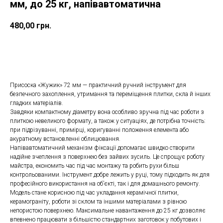
мм, до 25 кг, напівавтоматична
480,00
грн.
ДОДАТИ ДО КОШИКУ
Присоска «Жужик» 72 мм — практичний ручний інструмент для
безпечного захоплення, утримання та переміщення плитки, скла й інших
гладких матеріалів.
Завдяки компактному діаметру вона особливо зручна під час роботи з
плиткою невеликого формату, а також у ситуаціях, де потрібна точність:
при підрізуванні, примірці, коригуванні положення елемента або
акуратному встановленні облицювання.
Напівавтоматичний механізм фіксації допомагає швидко створити
надійне зчеплення з поверхнею без зайвих зусиль. Це спрощує роботу
майстра, економить час під час монтажу та робить рухи більш
контрольованими. Інструмент добре лежить у руці, тому підходить як для
професійного використання на об’єкті, так і для домашнього ремонту.
Модель стане корисною під час укладання керамічної плитки,
керамограніту, роботи зі склом та іншими матеріалами з рівною
непористою поверхнею. Максимальне навантаження до 25 кг дозволяє
впевнено працювати з більшістю стандартних заготовок у побутових і