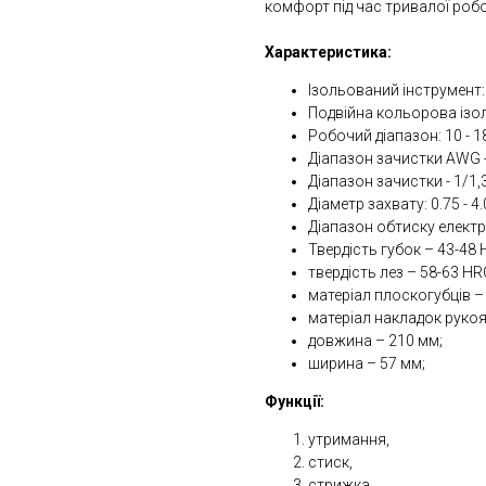
комфорт під час тривалої робо
Характеристика:
Ізольований інструмент:
Подвійна кольорова ізол
Робочий діапазон: 10 - 
Діапазон зачистки AWG -
Діапазон зачистки - 1/1,
Діаметр захвату: 0.75 - 4.
Діапазон обтиску електрич
Твердість губок – 43-48 
твердість лез – 58-63 HR
матеріал плоскогубців –
матеріал накладок рукоя
довжина – 210 мм;
ширина – 57 мм;
Функції:
утримання,
стиск,
стрижка,