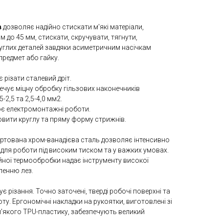
в
дозволяє надійно стискати м'які матеріали,
 до 45 мм, стискати, скручувати, тягнути,
углих деталей завдяки асиметричним насічкам
предмет або гайку.
 різати сталевий дріт.
ечує міцну обробку гільзових наконечників
-2,5 та 2,5-4,0 мм2.
є електромонтажні роботи.
вити круглу та пряму форму стрижнів.
артована хром-ванадієва сталь дозволяє інтенсивно
для роботи під високим тиском та у важких умовах.
йної термообробки надає інструменту високої
ленню лез.
є різання. Точно заточені, тверді робочі поверхні та
ту. Ергономічні накладки на рукоятки, виготовлені зі
м'якого TPU-пластику, забезпечують великий