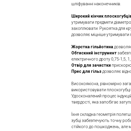
шліфуванні наконечників.
Широкий кінчик плоскогубці
утримувати предмети діаметром
захоплювати. Рукоятка для кр
дозволяє міцніше утримувати 
Жорстка гільйотина
дозволяє
Обтискний інструмент
забезп
електричного дроту 0,75-1,5, 1,5
Отвір для зачистки
прискорю
Прес для гільз
дозволяє відно
Високоякісна, рівномірно заг
використовувати плоскогубці 
Удосконалений процес індукці
твердості, яка запобігає затуп
Їхня складна геометрія полегшу
зубці забезпечують точну робо
стійкого до пошкоджень, але 