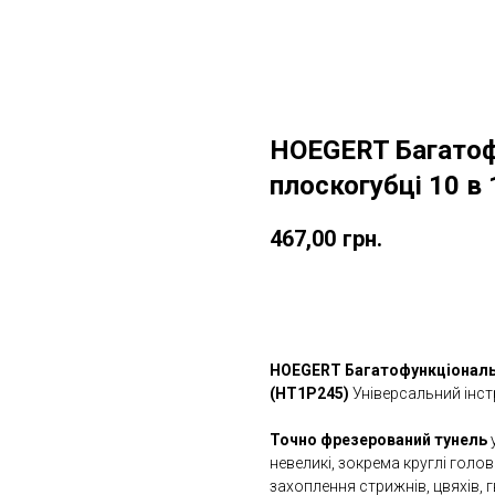
HOEGERT Багатофу
плоскогубці 10 в
467,00
грн.
ДОДАТИ ДО КОШИКУ
HOEGERT Багатофункціональні
(HT1P245)
Універсальний інст
Точно фрезерований тунель
невеликі, зокрема круглі голов
захоплення стрижнів, цвяхів, г