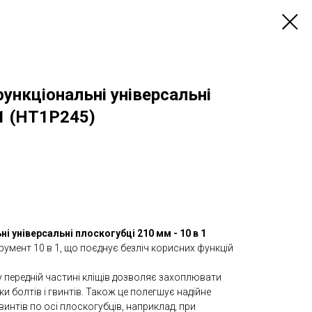
нкціональні універсальні
 1 (HT1P245)
 універсальні плоскогубці 210 мм - 10 в 1
румент 10 в 1, що поєднує безліч корисних функцій
у передній частині кліщів дозволяє захоплювати
ки болтів і гвинтів. Також це полегшує надійне
винтів по осі плоскогубців, наприклад, при