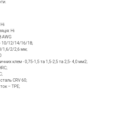
ти.
 Ні
яція: Ні
18 AWG
 10/12/14/16/18;
3/1,6/2/2,6 мм;
0
них клем - 0,75-1,5 та 1,5-2,5 та 2,5- 4,0 мм2;
HRC;
C;
 сталь CRV 60;
ток – TPE;