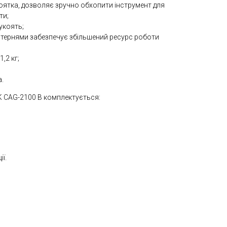
ятка, дозволяє зручно обхопити інструмент для
ти;
укоять;
естернями забезпечує збільшений ресурс роботи
,2 кг;
а.
 CAG-2100 B комплектується:
ї.