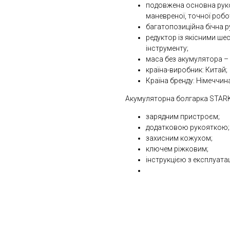
подовжена основна руко
маневреної, точної робо
багатопозиційна бічна р
редуктор із якісними ш
інструменту;
маса без акумулятора – 1
країна-виробник: Китай;
Країна бренду: Німеччин
Акумуляторна болгарка STARK
зарядним пристроєм;
додатковою рукояткою;
захисним кожухом;
ключем ріжковим;
інструкцією з експлуатаці