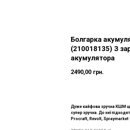
Болгарка акумул
(210018135) З за
акумулятора
2490,00
грн.
ДОДАТИ ДО КОШИКУ
Дуже кайфова зручна КШМ що 
супер зручна. До неї підходят
Procraft, Revolt, Spraymarket