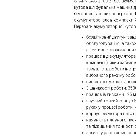
STARK CAG-2100 B (без акумул
кутова шліфувальна машина дл
бетонних та інших поверхонь.
акумулятора, але в комплекті 
Переваги акумуляторної кутов
безщітковий двигун: завд
обслуговування, а також
ефективне споживання ен
працює від акумулятора 
комплекті), який забезп
тривалість роботи інстр
вибраного режиму роботи
висока потужність, пор
3 швидкості роботи: 350
працює із дисками 125 м
зручний тонкий корпус 
руках у процесі роботи,
корпус редуктора вигото
наявність плавного пуск
та підвищення точності р
захист у разі заклинюва