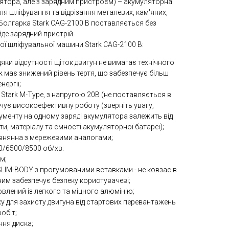
ятора, але з зарядним пристроєм) – акумуляторна
я шліфування та відрізання металевих, кам'яних,
 Болгарка Stark CAG-2100 B поставляється без
йде зарядний пристрій.
ої шліфувальної машини Stark CAG-2100 B:
яки відсутності щіток двигун не вимагає технічного
 має знижений рівень тертя, що забезпечує більш
ергії;
Stark M-Type, з напругою 20В (не поставляється в
ечує високоефективну роботу (зверніть увагу,
ументу на одному заряді акумулятора залежить від
, матеріалу та ємності акумуляторної батареї);
івнянна з мережевими аналогами;
0/6500/8500 об/хв.
м;
SLIM-BODY з прогумованими вставками - не ковзає в
 чим забезпечує безпеку користувачеві;
влений із легкого та міцного алюмінію;
у для захисту двигуна від стартових перевантажень
обіт;
ння диска;