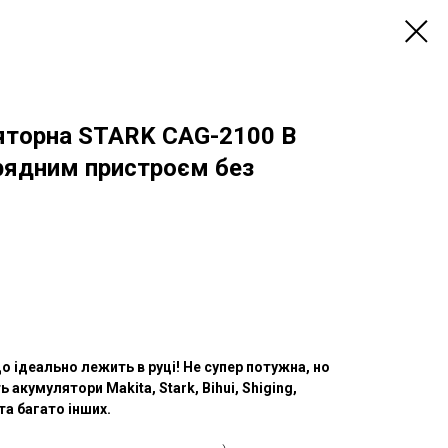
яторна STARK CAG-2100 B
рядним пристроєм без
ідеально лежить в руці! Не супер потужна, но
ь акумулятори Makita, Stark, Bihui, Shiging,
 та багато інших.