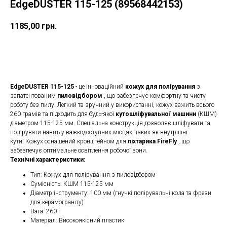
EdgeDUSTER 115-125 (89568442153)
1185,00
грн.
ДОДАТИ ДО КОШИКУ
EdgeDUSTER 115-125
- це інноваційний
кожух для полірування
з
запатентованим
пиловідбором
, що забезпечує комфортну та чисту
роботу без пилу. Легкий та зручний у використанні, кожух важить всього
260 грамів та підходить для будь-якої
кутошліфувальної машини
(КШМ)
діаметром 115-125 мм. Спеціальна конструкція дозволяє шліфувати та
полірувати навіть у важкодоступних місцях, таких як внутрішні
кути. Кожух оснащений кронштейном для
ліхтарика FireFly
, що
забезпечує оптимальне освітлення робочої зони.
Технічні характеристики:
Тип: Кожух для полірування з пиловідбором
Сумісність: КШМ 115-125 мм
Діаметр інструменту: 100 мм (гнучкі полірувальні кола та фрези
для керамограніту)
Вага: 260 г
Матеріал: Високоякісний пластик