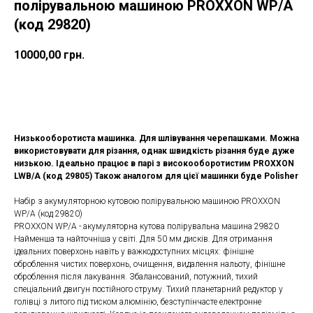
полірувальною машиною PROXXON WP/A
(код 29820)
10000,00
грн.
ДОДАТИ ДО КОШИКУ
Низькооборотиста машинка. Для шлівування черепашками. Можна
використовувати для різання, однак швидкість різання буде дуже
низькою. Ідеально працює в парі з високооборотистим PROXXON
LWB/A (код 29805) Також аналогом для цієї машинки буде Polisher
Набір з акумуляторною кутовою полірувальною машиною PROXXON
WP/A (код 29820)
PROXXON WP/A - акумуляторна кутова полірувальна машина 29820
Найменша та найточніша у світі. Для 50 мм дисків. Для отримання
ідеальних поверхонь навіть у важкодоступних місцях: фінішне
оброблення чистих поверхонь, очищення, видалення нальоту, фінішне
оброблення після лакування. Збалансований, потужний, тихий
спеціальний двигун постійного струму. Тихий планетарний редуктор у
голівці з литого під тиском алюмінію, безступінчасте електронне