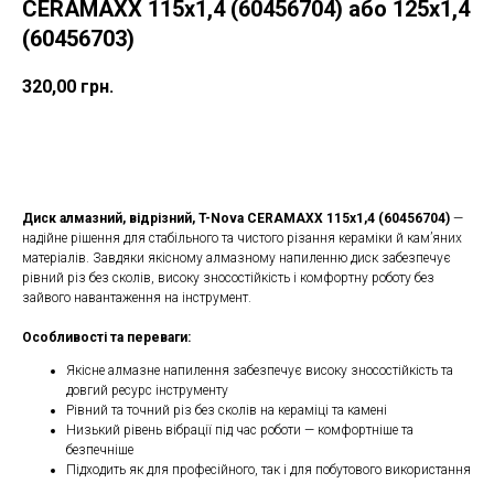
CERAMAXX 115x1,4 (60456704) або 125x1,4
(60456703)
320,00
грн.
ДОДАТИ ДО КОШИКУ
Диск алмазний, відрізний, T-Nova CERAMAXX 115x1,4 (60456704)
—
надійне рішення для стабільного та чистого різання кераміки й кам’яних
матеріалів. Завдяки якісному алмазному напиленню диск забезпечує
рівний різ без сколів, високу зносостійкість і комфортну роботу без
зайвого навантаження на інструмент.
Особливості та переваги:
Якісне алмазне напилення забезпечує високу зносостійкість та
довгий ресурс інструменту
Рівний та точний різ без сколів на кераміці та камені
Низький рівень вібрації під час роботи — комфортніше та
безпечніше
Підходить як для професійного, так і для побутового використання