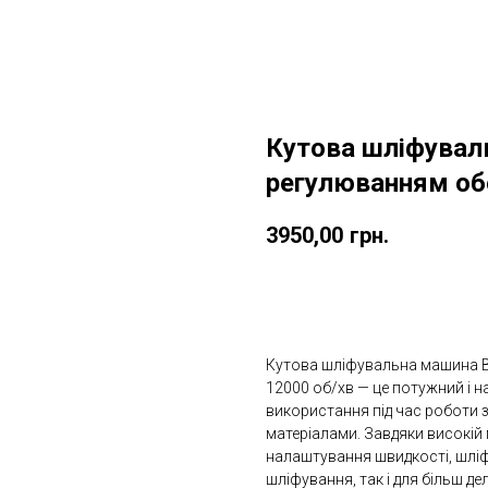
Кутова шліфуваль
регулюванням об
3950,00
грн.
ДОДАТИ ДО КОШИКУ
Кутова шліфувальна машина Bi
12000 об/хв — це потужний і н
використання під час роботи 
матеріалами. Завдяки високій
налаштування швидкості, шліф
шліфування, так і для більш де