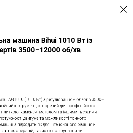
на машина Bihui 1010 Вт із
ертів 3500–12000 об/хв
hui AG1010 (1010 Вт) з регулюванням обертів 3500–
адійний інструмент, створений для професійного
з плиткою, каменем, металом та іншими твердими
 потужності двигуна та можливості точного
машина підходить як для інтенсивного різання й
лікатних операцій, таких як полірування чи