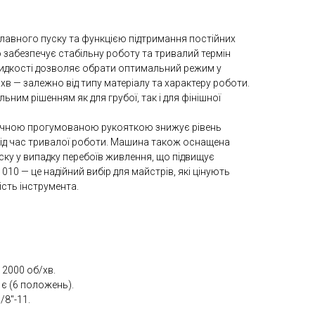
авного пуску та функцією підтримання постійних
 забезпечує стабільну роботу та тривалий термін
видкості дозволяє обрати оптимальний режим у
/хв — залежно від типу матеріалу та характеру роботи.
ьним рішенням як для грубої, так і для фінішної
ручною прогумованою рукояткою знижує рівень
 під час тривалої роботи. Машина також оснащена
ску у випадку перебоїв живлення, що підвищує
010 — це надійний вибір для майстрів, які цінують
ість інструмента.
12000 об/хв.
є (6 положень).
/8"-11.