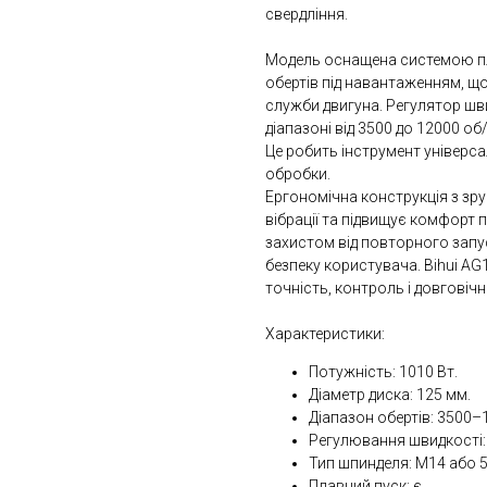
свердління.
Модель оснащена системою пл
обертів під навантаженням, що
служби двигуна. Регулятор ш
діапазоні від 3500 до 12000 об
Це робить інструмент універсал
обробки.
Ергономічна конструкція з з
вібрації та підвищує комфорт
захистом від повторного запу
безпеку користувача. Bihui AG1
точність, контроль і довговічн
Характеристики:
Потужність: 1010 Вт.
Діаметр диска: 125 мм.
Діапазон обертів: 3500–
Регулювання швидкості: 
Тип шпинделя: М14 або 5
Плавний пуск: є.